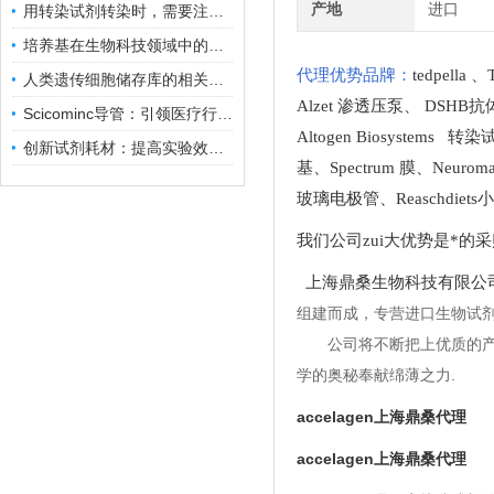
产地
进口
用转染试剂转染时，需要注意哪些事项？
培养基在生物科技领域中的重要性和应用前景
代理优势品牌：
tedpella
、
人类遗传细胞储存库的相关知识普及
Alzet 渗透压泵
、
DSHB抗
Scicominc导管：引领医疗行业的未来
Altogen Biosystems 转
创新试剂耗材：提高实验效率与结果准确性
基
、
Spectrum 膜
、
Neuro
玻璃电极管
、
Reaschdie
我们公司zui大优势是*的
上海鼎桑生物科技有限公
组建而成，专营进口生物试
公司将不断把上优质的
学的奥秘奉献绵薄之力.
accelagen上海鼎桑代理
accelagen上海鼎桑代理