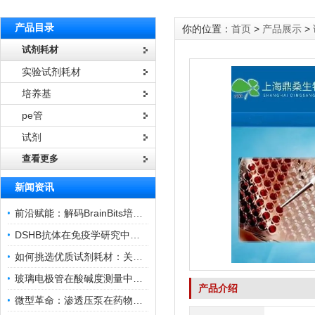
产品目录
你的位置：
首页
>
产品展示
>
试剂耗材
实验试剂耗材
培养基
pe管
试剂
查看更多
新闻资讯
前沿赋能：解码BrainBits培养基的核心作用
DSHB抗体在免疫学研究中的角色与贡献
如何挑选优质试剂耗材：关键因素与实用技巧
玻璃电极管在酸碱度测量中的关键作用
产品介绍
微型革命：渗透压泵在药物递送领域的变革