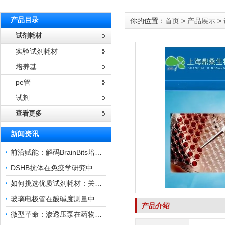
产品目录
你的位置：
首页
>
产品展示
>
试剂耗材
实验试剂耗材
培养基
pe管
试剂
查看更多
新闻资讯
前沿赋能：解码BrainBits培养基的核心作用
DSHB抗体在免疫学研究中的角色与贡献
如何挑选优质试剂耗材：关键因素与实用技巧
玻璃电极管在酸碱度测量中的关键作用
产品介绍
微型革命：渗透压泵在药物递送领域的变革