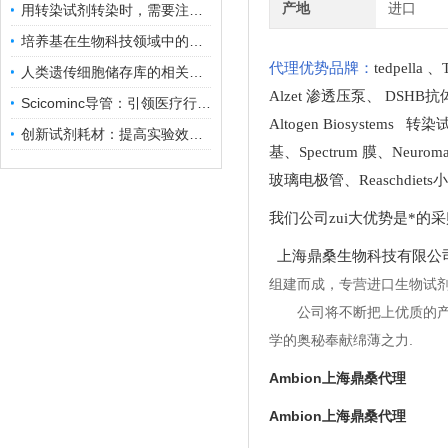
产地
进口
用转染试剂转染时，需要注意哪些事项？
培养基在生物科技领域中的重要性和应用前景
代理优势品牌：
tedpella
、
人类遗传细胞储存库的相关知识普及
Alzet 渗透压泵
、
DSHB抗
Scicominc导管：引领医疗行业的未来
Altogen Biosystems 转
创新试剂耗材：提高实验效率与结果准确性
基
、
Spectrum 膜
、
Neuro
玻璃电极管
、
Reaschdie
我们公司zui大优势是*的
上海鼎桑生物科技有限公
组建而成，专营进口生物试
公司将不断把上优质的
学的奥秘奉献绵薄之力.
Ambion上海鼎桑代理
Ambion上海鼎桑代理