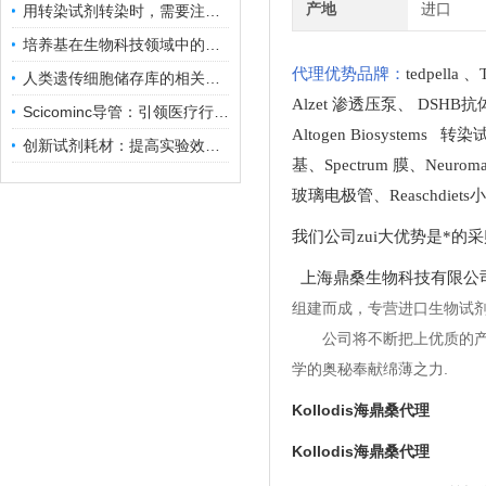
产地
进口
用转染试剂转染时，需要注意哪些事项？
培养基在生物科技领域中的重要性和应用前景
代理优势品牌：
tedpella
、
人类遗传细胞储存库的相关知识普及
Alzet 渗透压泵
、
DSHB抗
Scicominc导管：引领医疗行业的未来
Altogen Biosystems 转
创新试剂耗材：提高实验效率与结果准确性
基
、
Spectrum 膜
、
Neuro
玻璃电极管
、
Reaschdie
我们公司zui大优势是*的
上海鼎桑生物科技有限公
组建而成，专营进口生物试
公司将不断把上优质的
学的奥秘奉献绵薄之力.
Kollodis海鼎桑代理
Kollodis海鼎桑代理