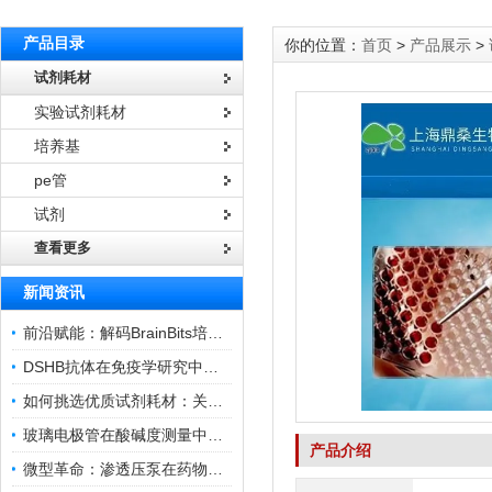
产品目录
你的位置：
首页
>
产品展示
>
试剂耗材
实验试剂耗材
培养基
pe管
试剂
查看更多
新闻资讯
前沿赋能：解码BrainBits培养基的核心作用
DSHB抗体在免疫学研究中的角色与贡献
如何挑选优质试剂耗材：关键因素与实用技巧
玻璃电极管在酸碱度测量中的关键作用
产品介绍
微型革命：渗透压泵在药物递送领域的变革