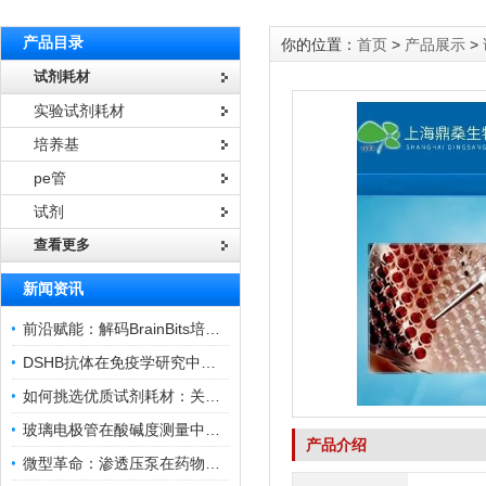
产品目录
你的位置：
首页
>
产品展示
>
试剂耗材
实验试剂耗材
培养基
pe管
试剂
查看更多
新闻资讯
前沿赋能：解码BrainBits培养基的核心作用
DSHB抗体在免疫学研究中的角色与贡献
如何挑选优质试剂耗材：关键因素与实用技巧
玻璃电极管在酸碱度测量中的关键作用
产品介绍
微型革命：渗透压泵在药物递送领域的变革