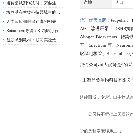
产地
进口
用转染试剂转染时，需要注意哪些事项？
培养基在生物科技领域中的重要性和应用前景
代理优势品牌：
tedpella
、
人类遗传细胞储存库的相关知识普及
Alzet 渗透压泵
、
DSHB抗
Scicominc导管：引领医疗行业的未来
Altogen Biosystems 转
创新试剂耗材：提高实验效率与结果准确性
基
、
Spectrum 膜
、
Neuro
玻璃电极管
、
Reaschdie
我们公司zui大优势是*的
上海鼎桑生物科技有限公
组建而成，专营进口生物试
公司将不断把上优质的
学的奥秘奉献绵薄之力.