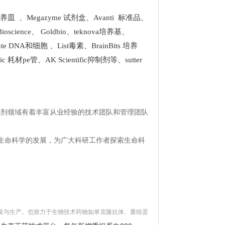
 培养皿
、
Megazyme 试剂盒
、
Avanti 标准品
、
Bioscience
、
Goldbio
、
teknova培养基
、
stitute DNA和细胞
、
List
毒素、
BrainBits 培养
tific 耗材pe管
、
AK Scientific抑制剂
等、
sutter
试剂领域有着丰富从业经验的技术团队和管理团队
生命科学的发展，为广大科研工作者探索生命科
试剂盒等的研发与生产。也致力于生物技术药物如单克隆抗体、重组蛋