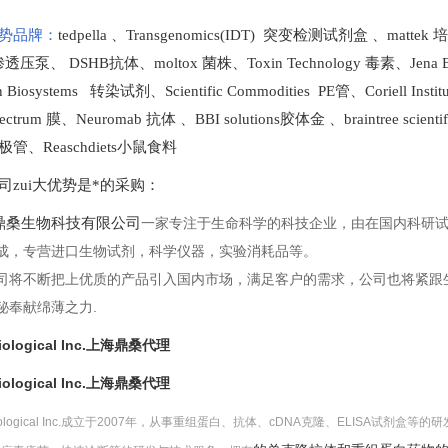
势品牌：
tedpella
、
Transgenomics(IDT) 突变检测试剂盒
、
mattek
t 渗透压泵
、
DSHB抗体
、
moltox 菌株
、
Toxin Technology
毒素、
Jena 
en Biosystems 转染试剂
、
Scientific Commodities PE管
、
Coriell In
ectrum 膜
、
Neuromab 抗体
、
BBI solutions
胶体金
、
braintree scien
极管
、
Reaschdiets小鼠食料
司zui大优势是*的采购
：
桑生物科技有限公司
一家专注于生命科学的科技企业，由在国内科研
成，专营进口生物试剂，科学仪器，实验消耗品等。
司将不断把上优质的产品引入国内市场，满足客户的需求，公司也将紧跟
秘奉献绵薄之力.
Biological Inc.上海鼎桑代理
Biological Inc.上海鼎桑代理
 Biological Inc.成立于2007年，从事重组蛋白、抗体、cDNA克隆、ELISA