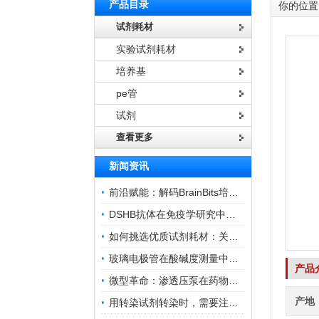
产品目录
你的位置
试剂耗材
实验试剂耗材
培养基
pe管
试剂
查看更多
新闻资讯
前沿赋能：解码BrainBits培养基的核心作用
DSHB抗体在免疫学研究中的角色与贡献
如何挑选优质试剂耗材：关键因素与实用技巧
玻璃电极管在酸碱度测量中的关键作用
产品
微型革命：渗透压泵在药物递送领域的变革
产地
用转染试剂转染时，需要注意哪些事项？