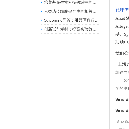
培养基在生物科技领域中的重要性和应用前景
代理优
人类遗传细胞储存库的相关知识普及
Alze
Scicominc导管：引领医疗行业的未来
Altog
创新试剂耗材：提高实验效率与结果准确性
基
、
Sp
玻璃电
我们公
上海鼎
组建而
公
学的奥
Sino 
Sino 
Sino