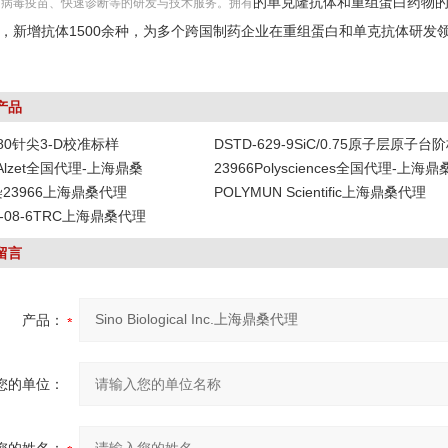
的单克隆抗体和重组蛋白药物的
、病毒疫苗、快速诊断等的研发与技术服务。拥有
0种，新增抗体1500余种，为多个跨国制药企业在重组蛋白和单克抗体研发
产品
-80针尖3-D校准标样
DSTD-629-9SiC/0.75原子层原子台
DAlzet全国代理-上海鼎桑
23966Polysciences全国代理-上海鼎
染23966上海鼎桑代理
POLYMUN Scientific上海鼎桑代理
19-08-6TRC上海鼎桑代理
留言
产品：
您的单位：