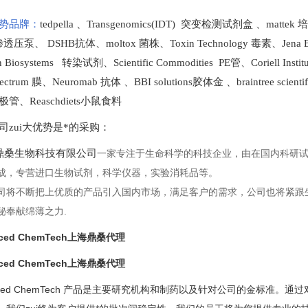
势品牌：
tedpella
、
Transgenomics(IDT) 突变检测试剂盒
、
mattek
t 渗透压泵
、
DSHB抗体
、
moltox 菌株
、
Toxin Technology
毒素、
Jena 
en Biosystems 转染试剂
、
Scientific Commodities PE管
、
Coriell In
ectrum 膜
、
Neuromab 抗体
、
BBI solutions
胶体金
、
braintree scien
极管
、
Reaschdiets小鼠食料
司zui大优势是*的采购
：
桑生物科技有限公司
一家专注于生命科学的科技企业，由在国内科研
成，专营进口生物试剂，科学仪器，实验消耗品等。
司将不断把上优质的产品引入国内市场，满足客户的需求，公司也将紧跟
秘奉献绵薄之力.
nced ChemTech上海鼎桑代理
nced ChemTech上海鼎桑代理
anced ChemTech 产品是主要研究机构和制药以及针对公司的金标准