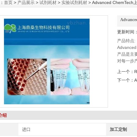
：
首页
>
产品展示
>
试剂耗材
>
实验试剂耗材
> Advanced ChemTe
Advan
更新时间：2
产品特点:
Advance
产品是主
对每一步
我们zui
上一个：
R
提供专业
下一个：
提供订制
解决方案。作
介绍
进口
加工定制