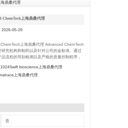
ch上海鼎桑代理
ced ChemTech上海鼎桑代理
026-05-26
d ChemTech上海鼎桑代理 Advanced ChemTech
要研究机构和制药以及针对公司的金标准。通过
产品流程的苛刻检测以及严格的质量控制程序，
终为客户提供*的批次间稳定性。我们的员工将为您
1024Swift bioscience上海鼎桑代理
的技术咨询、售后以及产品发送服务。我们通过
Anatrace上海鼎桑代理
化的配制以及包装，从而为您精心订制您的完整
为Advanced Che
否