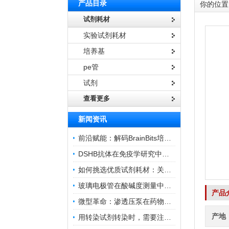
产品目录
你的位置
试剂耗材
实验试剂耗材
培养基
pe管
试剂
查看更多
新闻资讯
前沿赋能：解码BrainBits培养基的核心作用
DSHB抗体在免疫学研究中的角色与贡献
如何挑选优质试剂耗材：关键因素与实用技巧
玻璃电极管在酸碱度测量中的关键作用
产品
微型革命：渗透压泵在药物递送领域的变革
产地
用转染试剂转染时，需要注意哪些事项？