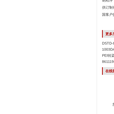
制程序
供订制
国客户提
更多
DSTD
1003
PEI转
8611
在线