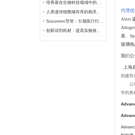
培养基在生物科技领域中的重要性和应用前景
代理优
人类遗传细胞储存库的相关知识普及
Alze
Scicominc导管：引领医疗行业的未来
Altog
创新试剂耗材：提高实验效率与结果准确性
基
、
Sp
玻璃电
我们公
上海鼎
组建而
公
学的奥
Adva
Adva
Adv