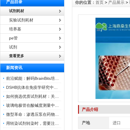
产品目录
你的位置：
首页
>
产品展示
>
试剂耗材
实验试剂耗材
培养基
pe管
试剂
查看更多
新闻资讯
前沿赋能：解码BrainBits培养基的核心作用
DSHB抗体在免疫学研究中的角色与贡献
如何挑选优质试剂耗材：关键因素与实用技巧
玻璃电极管在酸碱度测量中的关键作用
产品介绍
微型革命：渗透压泵在药物递送领域的变革
产地
进口
用转染试剂转染时，需要注意哪些事项？