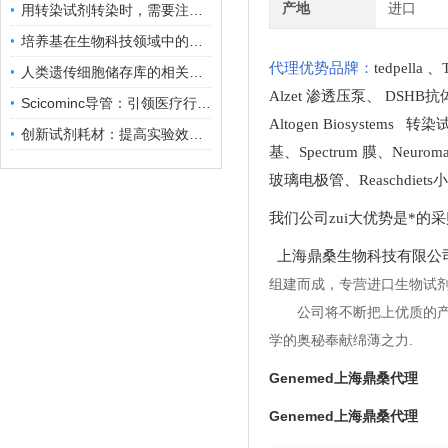
产地
进口
用转染试剂转染时，需要注意哪些事项？
培养基在生物科技领域中的重要性和应用前景
代理优势品牌：
tedpella
、
人类遗传细胞储存库的相关知识普及
Alzet 渗透压泵
、
DSHB抗
Scicominc导管：引领医疗行业的未来
Altogen Biosystems 转
创新试剂耗材：提高实验效率与结果准确性
基
、
Spectrum 膜
、
Neuro
玻璃电极管
、
Reaschdie
我们公司zui大优势是*的
上海鼎桑生物科技有限公
组建而成，专营进口生物试
公司将不断把上优质的
学的奥秘奉献绵薄之力.
Genemed上海鼎桑代理
Genemed上海鼎桑代理