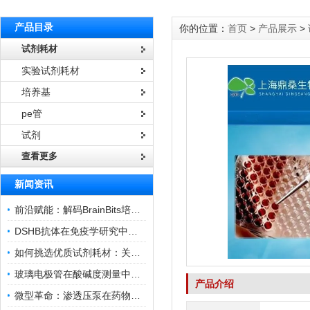
产品目录
你的位置：
首页
>
产品展示
>
试剂耗材
实验试剂耗材
培养基
pe管
试剂
查看更多
新闻资讯
前沿赋能：解码BrainBits培养基的核心作用
DSHB抗体在免疫学研究中的角色与贡献
如何挑选优质试剂耗材：关键因素与实用技巧
玻璃电极管在酸碱度测量中的关键作用
产品介绍
微型革命：渗透压泵在药物递送领域的变革