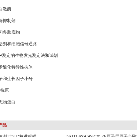
白激酶
酶抑制剂
和多肽底物
活剂和细胞信号通路
TP测定的生物发光测定法和试剂
磷酸化特异性抗体
子和生长因子小号
D抗原
志物蛋白
产品
-80针尖3-D校准标样
DSTD-629-9SiC/0.75原子层原子台