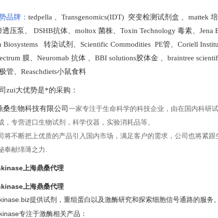
激酶和磷
势品牌：
tedpella
、
Transgenomics(IDT) 突变检测试剂盒
、
mattek
细胞因子
t 渗透压泵
、
DSHB抗体
、
moltox 菌株
、
Toxin Technology
毒素、
Jena 
en Biosystems 转染试剂
、
Scientific Commodities PE管
、
Coriell In
重组CD抗
ectrum 膜
、
Neuromab 抗体
、
BBI solutions
胶体金
、
braintree scien
极管
、
Reaschdiets小鼠食料
生物标志
司zui大优势是*的采购
：
桑生物科技有限公司
一家专注于生命科学的科技企业，由在国内科研
成，专营进口生物试剂，科学仪器，实验消耗品等。
司将不断把上优质的产品引入国内市场，满足客户的需求，公司也将紧跟
秘奉献绵薄之力.
inkinase上海鼎桑代理
inkinase上海鼎桑代理
einkinase.biz提供试剂，重组蛋白以及激酶研究和探索细胞信号通路的服务
einkinase专注于激酶相关产品：