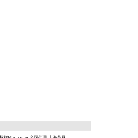
阶标样
Megazyme全国代理-上海鼎桑