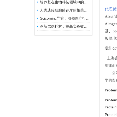
培养基在生物科技领域中的重要性和应用前景
代理优
人类遗传细胞储存库的相关知识普及
Alze
Scicominc导管：引领医疗行业的未来
Altog
创新试剂耗材：提高实验效率与结果准确性
基
、
Sp
玻璃电
我们公
上海鼎
组建而
公
学的奥
Prote
Prote
Prot
Prot