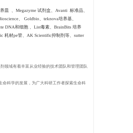
酸化特异性抗体
 培养皿
、
Megazyme 试剂盒
、
Avanti 标准品
、
和生长因子小号
Bioscience
、
Goldbio
、
teknova培养基
、
stitute DNA和细胞
、
List
毒素、
BrainBits 培养
原
tific 耗材pe管
、
AK Scientific抑制剂
等、
sutter
物蛋白
试剂领域有着丰富从业经验的技术团队和管理团队
生命科学的发展，为广大科研工作者探索生命科
。