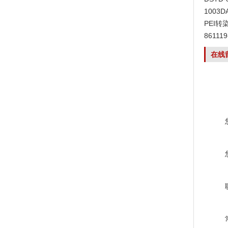
1003
PEI转
8611
在线