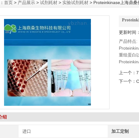
：
首页
>
产品展示
>
试剂耗材
>
实验试剂耗材
> Proteinkinase上海鼎
Protei
更新时间：2
产品特点:
Protein
重组蛋白
Protei
上一个：
重组蛋白
下一个：
C
蛋白激酶
蛋白质和
激酶激活
介绍
用于AT
进口
加工定制