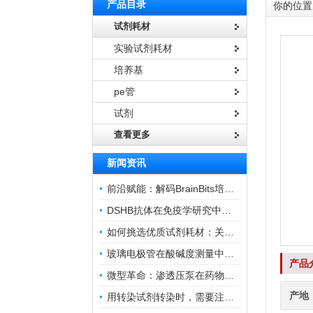
产品目录
你的位置
试剂耗材
实验试剂耗材
培养基
pe管
试剂
查看更多
新闻资讯
前沿赋能：解码BrainBits培养基的核心作用
DSHB抗体在免疫学研究中的角色与贡献
如何挑选优质试剂耗材：关键因素与实用技巧
玻璃电极管在酸碱度测量中的关键作用
产品
微型革命：渗透压泵在药物递送领域的变革
产地
用转染试剂转染时，需要注意哪些事项？