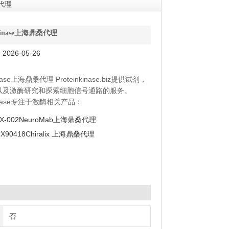
桑代理
nkinase上海鼎桑代理
026-05-26
kinase上海鼎桑代理 Proteinkinase.biz提供试剂，
以及激酶研究和探索细胞信号通路的服务。
nkinase专注于激酶相关产品：
7X-002NeuroMab上海鼎桑代理
激酶
X90418Chiralix 上海鼎桑代理
抑制剂
多肽底物
剂和细胞信号通路
P测定的生物发光测定法和试剂
否