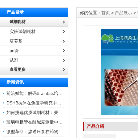
产品目录
你的位置：
首页
>
产品展示
>
试剂耗材
实验试剂耗材
培养基
pe管
试剂
查看更多
新闻资讯
前沿赋能：解码BrainBits培养基的核心作用
DSHB抗体在免疫学研究中的角色与贡献
如何挑选优质试剂耗材：关键因素与实用技巧
玻璃电极管在酸碱度测量中的关键作用
产品介绍
微型革命：渗透压泵在药物递送领域的变革