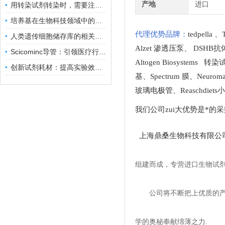
产地
进口
用转染试剂转染时，需要注意哪些事项？
培养基在生物科技领域中的重要性和应用前景
代理优势品牌：
tedpella
、
人类遗传细胞储存库的相关知识普及
Alzet 渗透压泵
、
DSHB抗
Scicominc导管：引领医疗行业的未来
Altogen Biosystems 转
创新试剂耗材：提高实验效率与结果准确性
基
、
Spectrum 膜
、
Neuro
玻璃电极管
、
Reaschdie
我们公司zui大优势是*的
上海鼎桑生物科技有限公
组建而成，专营进口生物试
公司将不断把上优质的
学的奥秘奉献绵薄之力.