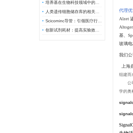
培养基在生物科技领域中的重要性和应用前景
代理优
人类遗传细胞储存库的相关知识普及
Alze
Scicominc导管：引领医疗行业的未来
Altog
创新试剂耗材：提高实验效率与结果准确性
基
、
Sp
玻璃电
我们公
上海鼎
组建而
公
学的奥
sign
sign
Sig