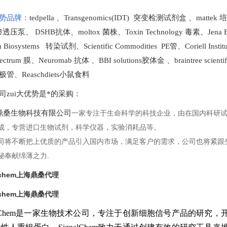
势品牌：
tedpella
、
Transgenomics(IDT) 突变检测试剂盒
、
mattek
t 渗透压泵
、
DSHB抗体
、
moltox 菌株
、
Toxin Technology
毒素、
Jena 
en Biosystems 转染试剂
、
Scientific Commodities PE管
、
Coriell In
ectrum 膜
、
Neuromab 抗体
、
BBI solutions
胶体金
、
braintree scien
极管
、
Reaschdiets小鼠食料
司zui大优势是*的采购
：
桑生物科技有限公司
一家专注于生命科学的科技企业，由在国内科研
成，专营进口生物试剂，科学仪器，实验消耗品等。
司将不断把上优质的产品引入国内市场，满足客户的需求，公司也将紧跟
秘奉献绵薄之力.
alchem上海鼎桑代理
alchem上海鼎桑代理
nalChem是一家生物技术公司，专注于创新细胞信号产品的研