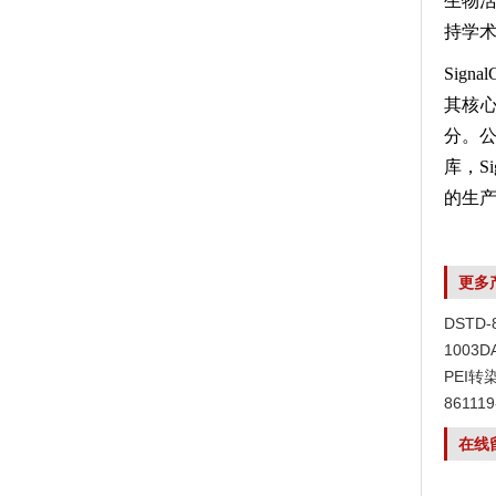
生物活
持学
Sig
其核
分。
库，S
的生产
更多
DSTD
1003
PEI转
8611
在线