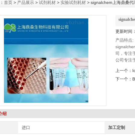
：
首页
>
产品展示
>
试剂耗材
>
实验试剂耗材
> signalchem上海鼎桑代
signa
更新时间：2
产品特点:
signal
司，专注
公司专注
Signa
上一个：
命科学研
下一个：
B
的生命科
介绍
进口
加工定制