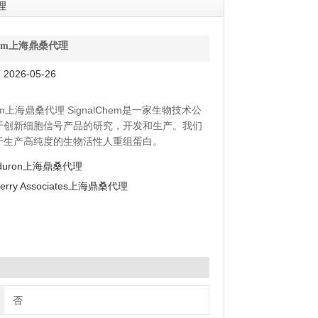
理
lchem上海鼎桑代理
026-05-26
chem上海鼎桑代理 SignalChem是一家生物技术公
于创新细胞信号产品的研究，开发和生产。我们
于生产高纯度的生物活性人重组蛋白。
lChem致力于通过创建有效的研究工具来推动基础生
Iduron上海鼎桑代理
究和药物研发工作，支持学术界和生物科技领域
erry Associates上海鼎桑代理
学家。
否