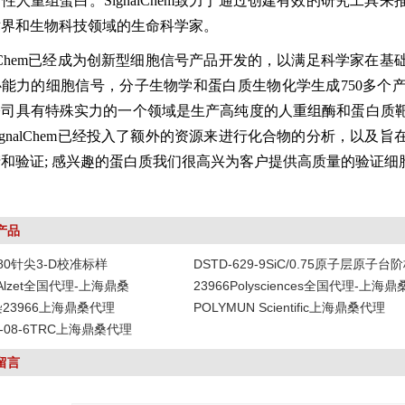
性人重组蛋白。SignalChem致力于通过创建有效的研究工
术界和生物科技领域的生命科学家。
nalChem已经成为创新型细胞信号产品开发的，以满足科学家
心能力的细胞信号，分子生物学和蛋白质生物化学生成750多个
公司具有特殊实力的一个领域是生产高纯度的人重组酶和蛋白质
ignalChem已经投入了额外的资源来进行化合物的分析，以
和验证; 感兴趣的蛋白质我们很高兴为客户提供高质量的验证
产品
-80针尖3-D校准标样
DSTD-629-9SiC/0.75原子层原子台
DAlzet全国代理-上海鼎桑
23966Polysciences全国代理-上海鼎
染23966上海鼎桑代理
POLYMUN Scientific上海鼎桑代理
19-08-6TRC上海鼎桑代理
留言