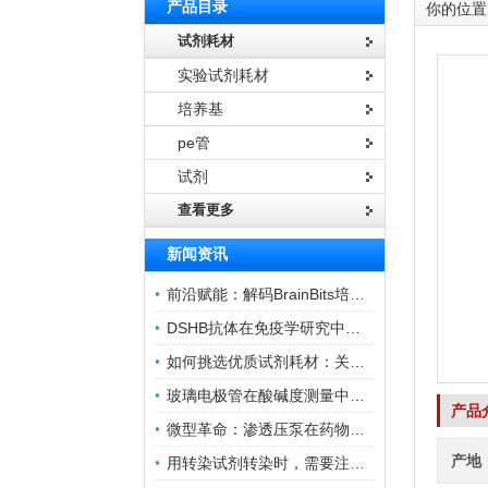
产品目录
你的位置
试剂耗材
实验试剂耗材
培养基
pe管
试剂
查看更多
新闻资讯
前沿赋能：解码BrainBits培养基的核心作用
DSHB抗体在免疫学研究中的角色与贡献
如何挑选优质试剂耗材：关键因素与实用技巧
玻璃电极管在酸碱度测量中的关键作用
产品
微型革命：渗透压泵在药物递送领域的变革
产地
用转染试剂转染时，需要注意哪些事项？