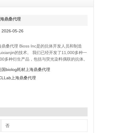
S上海鼎桑代理
026-05-26
海鼎桑代理 Bioss Inc是的抗体开发人员和制造
ixianjin的技术。 我们已经开发了11,000多种一
,000多种衍生产品，包括与荧光染料偶联的抗体。
的上样控制和标签抗体外，我们的目录还包括
美国biolog耗材上海鼎桑代理
多种识别具有磷酸化，乙酰化或甲基化修饰的蛋白质
ICLLab上海鼎桑代理
抗体。 我们公司承诺以*，优质的科学支持快速交
s Inc位于
否