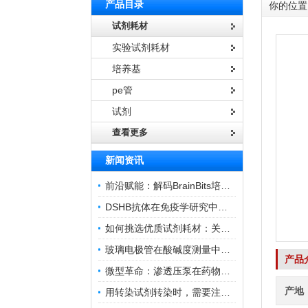
产品目录
你的位置
试剂耗材
实验试剂耗材
培养基
pe管
试剂
查看更多
新闻资讯
前沿赋能：解码BrainBits培养基的核心作用
DSHB抗体在免疫学研究中的角色与贡献
如何挑选优质试剂耗材：关键因素与实用技巧
玻璃电极管在酸碱度测量中的关键作用
产品
微型革命：渗透压泵在药物递送领域的变革
产地
用转染试剂转染时，需要注意哪些事项？