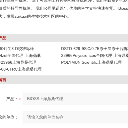
染料偶联的抗体。 除了可靠的上样控制和标签抗体外，我们的目录还包括
白质的特异性抗体。 我们公司承诺以*，优质的科学支持快速交货。 Bios
大，发展zuikuai的生物技术社区的中心。
产品
-80针尖3-D校准标样
DSTD-629-9SiC/0.75原子层原子台
DAlzet全国代理-上海鼎桑
23966Polysciences全国代理-上海鼎
染23966上海鼎桑代理
POLYMUN Scientific上海鼎桑代理
19-08-6TRC上海鼎桑代理
留言
产品：
您的单位：