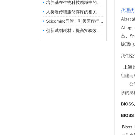
培养基在生物科技领域中的重要性和应用前景
代理优
人类遗传细胞储存库的相关知识普及
Alze
Scicominc导管：引领医疗行业的未来
Altog
创新试剂耗材：提高实验效率与结果准确性
基
、
Sp
玻璃电
我们公
上海鼎
组建而
公
学的奥
BIOS
BIOS
Bios