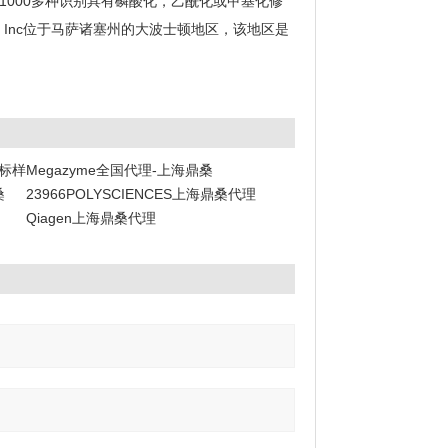
1000多种识别具有磷酸化，乙酰化或甲基化修
s Inc位于马萨诸塞州的大波士顿地区，该地区是
阶标样
Megazyme全国代理-上海鼎桑
桑
23966POLYSCIENCES上海鼎桑代理
Qiagen上海鼎桑代理