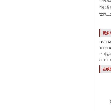
与荧光
饰的蛋
世界上
更多
DSTD
1003
PEI转
8611
在线