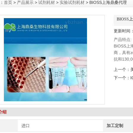
：
首页
>
产品展示
>
试剂耗材
>
实验试剂耗材
> BIOSS上海鼎桑代理
BIOS
更新时间：2
产品特点:
BIOSS上
商，具有zu
抗和130
除了可靠
上一个：
1000
下一个：
的特异性
货。 Bios
介绍
进口
加工定制