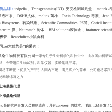
势品牌：
tedpella
、
Transgenomics(IDT) 突变检测试剂盒
、
mattek
t 渗透压泵
、
DSHB抗体
、
moltox 菌株
、
Toxin Technology
毒素、
Jena 
en Biosystems 转染试剂
、
Scientific Commodities PE管
、
Coriell In
ectrum 膜
、
Neuromab 抗体
、
BBI solutions
胶体金
、
braintree scien
极管
、
Reaschdiets小鼠食料
司zui大优势是*的采购
：
桑生物科技有限公司
一家专注于生命科学的科技企业，由在国内科研
成，专营进口生物试剂，科学仪器，实验消耗品等。
司将不断把上优质的产品引入国内市场，满足客户的需求，公司也将紧跟
秘奉献绵薄之力.
S上海鼎桑代理
S上海鼎桑代理
s Inc是的抗体开发人员和制造商，具有zuixianjin的技术。 我们已经开发了