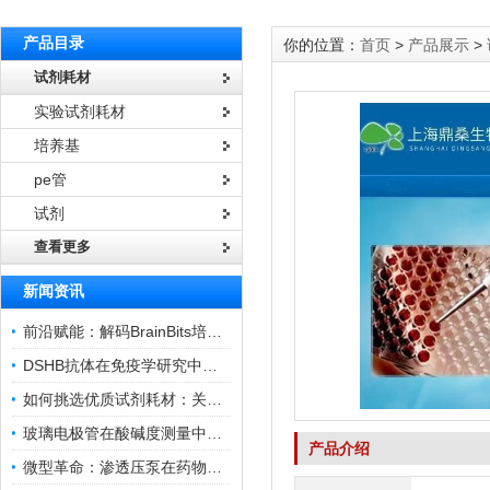
产品目录
你的位置：
首页
>
产品展示
>
试剂耗材
实验试剂耗材
培养基
pe管
试剂
查看更多
新闻资讯
前沿赋能：解码BrainBits培养基的核心作用
DSHB抗体在免疫学研究中的角色与贡献
如何挑选优质试剂耗材：关键因素与实用技巧
玻璃电极管在酸碱度测量中的关键作用
产品介绍
微型革命：渗透压泵在药物递送领域的变革