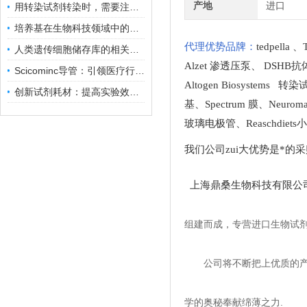
产地
进口
用转染试剂转染时，需要注意哪些事项？
培养基在生物科技领域中的重要性和应用前景
代理优势品牌：
tedpella
、
人类遗传细胞储存库的相关知识普及
Alzet 渗透压泵
、
DSHB抗
Scicominc导管：引领医疗行业的未来
Altogen Biosystems 转
创新试剂耗材：提高实验效率与结果准确性
基
、
Spectrum 膜
、
Neuro
玻璃电极管
、
Reaschdie
我们公司zui大优势是*的
上海鼎桑生物科技有限公
组建而成，专营进口生物试
公司将不断把上优质的
学的奥秘奉献绵薄之力.