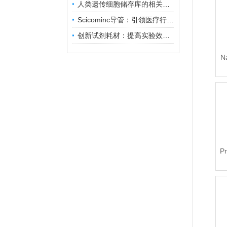
人类遗传细胞储存库的相关知识普及
Scicominc导管：引领医疗行业的未来
创新试剂耗材：提高实验效率与结果准确性
N
P