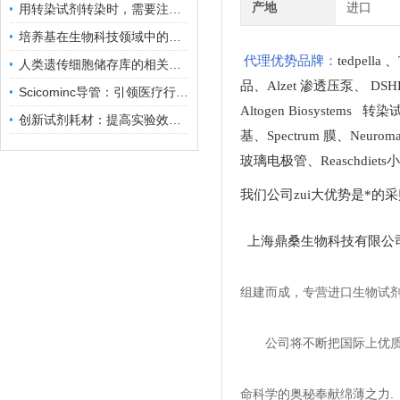
产地
进口
用转染试剂转染时，需要注意哪些事项？
培养基在生物科技领域中的重要性和应用前景
代理优势品牌：
tedpella
、
人类遗传细胞储存库的相关知识普及
品
、
Alzet 渗透压泵
、
DSH
Scicominc导管：引领医疗行业的未来
Altogen Biosystems 转
创新试剂耗材：提高实验效率与结果准确性
基
、
Spectrum 膜
、
Neuro
玻璃电极管
、
Reaschdie
我们公司zui大优势是*的
上海鼎桑生物科技有限公
组建而成，专营进口生物试
公司将不断把国际上优
命科学的奥秘奉献绵薄之力.