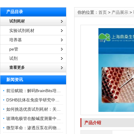
产品目录
你的位置：
首页
>
产品展示
>
试剂耗材
实验试剂耗材
培养基
pe管
试剂
查看更多
新闻资讯
前沿赋能：解码BrainBits培养基的核心作用
DSHB抗体在免疫学研究中的角色与贡献
如何挑选优质试剂耗材：关键因素与实用技巧
玻璃电极管在酸碱度测量中的关键作用
产品介绍
微型革命：渗透压泵在药物递送领域的变革