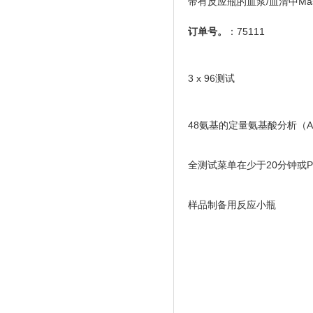
带有反应瓶的血浆/血清中Mas
订单号。
：75111
3 x 96测试
48氨基的定量氨基酸分析（A
全测试菜单在少于20分钟或PKU
样品制备用反应小瓶