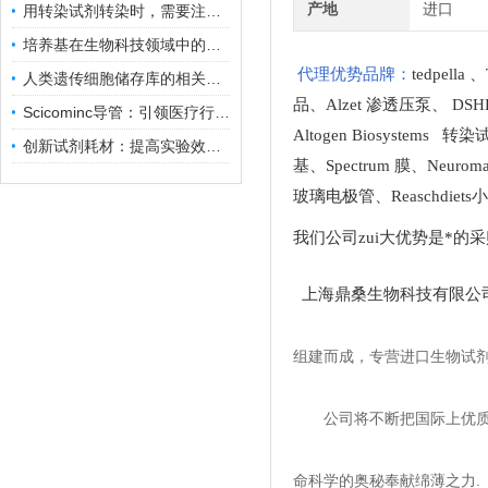
产地
进口
用转染试剂转染时，需要注意哪些事项？
培养基在生物科技领域中的重要性和应用前景
代理优势品牌：
tedpella
、
人类遗传细胞储存库的相关知识普及
品
、
Alzet 渗透压泵
、
DSH
Scicominc导管：引领医疗行业的未来
Altogen Biosystems 转
创新试剂耗材：提高实验效率与结果准确性
基
、
Spectrum 膜
、
Neuro
玻璃电极管
、
Reaschdie
我们公司zui大优势是*的
上海鼎桑生物科技有限公
组建而成，专营进口生物试
公司将不断把国际上优
命科学的奥秘奉献绵薄之力.