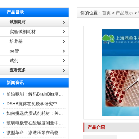
产品目录
你的位置：
首页
>
产品展示
>
试剂耗材
实验试剂耗材
培养基
pe管
试剂
查看更多
新闻资讯
前沿赋能：解码BrainBits培养基的核心作用
DSHB抗体在免疫学研究中的角色与贡献
如何挑选优质试剂耗材：关键因素与实用技巧
玻璃电极管在酸碱度测量中的关键作用
产品介绍
微型革命：渗透压泵在药物递送领域的变革