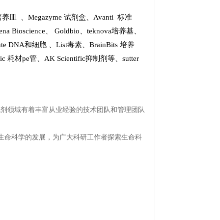
k 培养皿
、
Megazyme 试剂盒
、
Avanti 标准
ena Bioscience
、
Goldbio
、
teknova培养基
、
stitute DNA和细胞
、
List
毒素、
BrainBits 培养
tific 耗材pe管
、
AK Scientific抑制剂
等、
sutter
试剂领域有着丰富从业经验的技术团队和管理团队
生命科学的发展，为广大科研工作者探索生命科