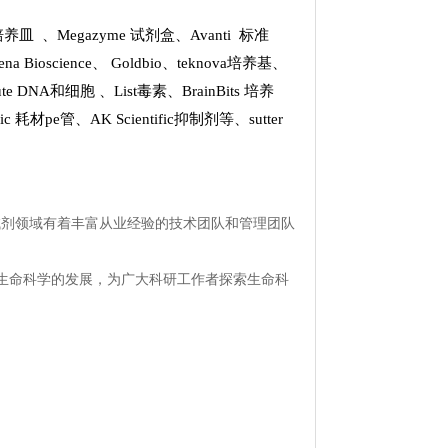
k 培养皿
、
Megazyme 试剂盒
、
Avanti 标准
ena Bioscience
、
Goldbio
、
teknova培养基
、
stitute DNA和细胞
、
List
毒素、
BrainBits 培养
tific 耗材pe管
、
AK Scientific抑制剂
等、
sutter
试剂领域有着丰富从业经验的技术团队和管理团队
生命科学的发展，为广大科研工作者探索生命科