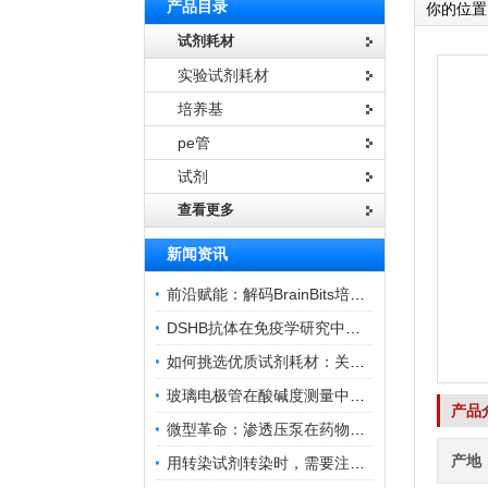
产品目录
你的位置
试剂耗材
实验试剂耗材
培养基
pe管
试剂
查看更多
新闻资讯
前沿赋能：解码BrainBits培养基的核心作用
DSHB抗体在免疫学研究中的角色与贡献
如何挑选优质试剂耗材：关键因素与实用技巧
玻璃电极管在酸碱度测量中的关键作用
产品
微型革命：渗透压泵在药物递送领域的变革
产地
用转染试剂转染时，需要注意哪些事项？