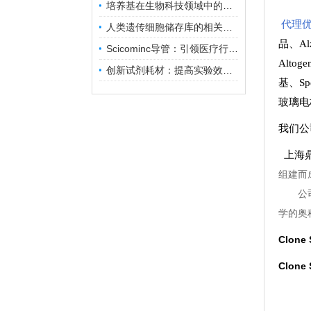
培养基在生物科技领域中的重要性和应用前景
代理优
人类遗传细胞储存库的相关知识普及
品
、
A
Scicominc导管：引领医疗行业的未来
Altog
创新试剂耗材：提高实验效率与结果准确性
基
、
Sp
玻璃电
我们公
上海鼎
组建而
公
学的奥
Clon
Clon