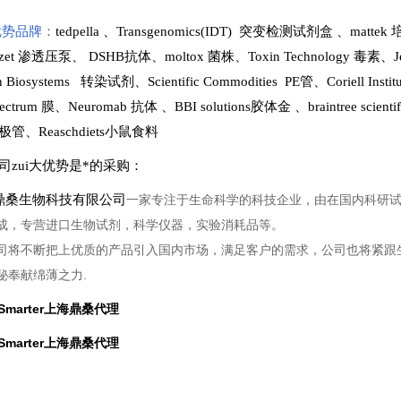
势品牌：
tedpella
、
Transgenomics(IDT) 突变检测试剂盒
、
matte
lzet 渗透压泵
、
DSHB抗体
、
moltox 菌株
、
Toxin Technology
毒素、
J
en Biosystems 转染试剂
、
Scientific Commodities PE管
、
Coriell In
ectrum 膜
、
Neuromab 抗体
、
BBI solutions
胶体金
、
braintree scien
极管
、
Reaschdiets小鼠食料
司zui大优势是*的采购
：
桑生物科技有限公司
一家专注于生命科学的科技企业，由在国内科研
成，专营进口生物试剂，科学仪器，实验消耗品等。
司将不断把上优质的产品引入国内市场，满足客户的需求，公司也将紧跟
秘奉献绵薄之力.
e Smarter上海鼎桑代理
e Smarter上海鼎桑代理