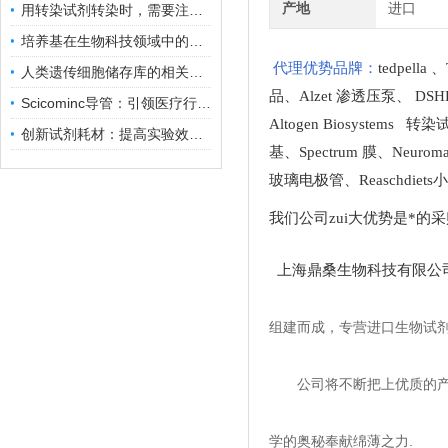
产地
进口
用转染试剂转染时，需要注意哪些事项？
培养基在生物科技领域中的重要性和应用前景
代理优势品牌：
tedpella
、
人类遗传细胞储存库的相关知识普及
品
、
Alzet 渗透压泵
、
DSH
Scicominc导管：引领医疗行业的未来
Altogen Biosystems 转
创新试剂耗材：提高实验效率与结果准确性
基
、
Spectrum 膜
、
Neuro
玻璃电极管
、
Reaschdie
我们公司zui大优势是*的
上海鼎桑生物科技有限公
组建而成，专营进口生物试
公司将不断把上优质的
学的奥秘奉献绵薄之力.