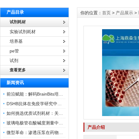
产品目录
你的位置：
首页
>
产品展示
>
试剂耗材
实验试剂耗材
培养基
pe管
试剂
查看更多
新闻资讯
前沿赋能：解码BrainBits培养基的核心作用
DSHB抗体在免疫学研究中的角色与贡献
如何挑选优质试剂耗材：关键因素与实用技巧
玻璃电极管在酸碱度测量中的关键作用
产品介绍
微型革命：渗透压泵在药物递送领域的变革