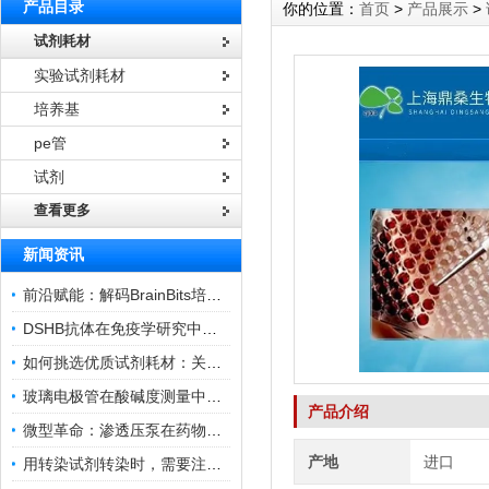
产品目录
你的位置：
首页
>
产品展示
>
试剂耗材
实验试剂耗材
培养基
pe管
试剂
查看更多
新闻资讯
前沿赋能：解码BrainBits培养基的核心作用
DSHB抗体在免疫学研究中的角色与贡献
如何挑选优质试剂耗材：关键因素与实用技巧
玻璃电极管在酸碱度测量中的关键作用
产品介绍
微型革命：渗透压泵在药物递送领域的变革
产地
进口
用转染试剂转染时，需要注意哪些事项？