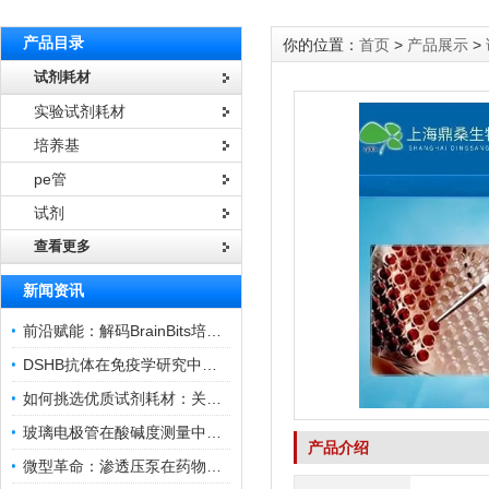
产品目录
你的位置：
首页
>
产品展示
>
试剂耗材
实验试剂耗材
培养基
pe管
试剂
查看更多
新闻资讯
前沿赋能：解码BrainBits培养基的核心作用
DSHB抗体在免疫学研究中的角色与贡献
如何挑选优质试剂耗材：关键因素与实用技巧
玻璃电极管在酸碱度测量中的关键作用
产品介绍
微型革命：渗透压泵在药物递送领域的变革