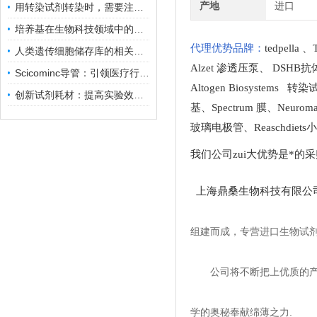
产地
进口
用转染试剂转染时，需要注意哪些事项？
培养基在生物科技领域中的重要性和应用前景
代理优势品牌：
tedpella
、
人类遗传细胞储存库的相关知识普及
Alzet 渗透压泵
、
DSHB抗
Scicominc导管：引领医疗行业的未来
Altogen Biosystems 转
创新试剂耗材：提高实验效率与结果准确性
基
、
Spectrum 膜
、
Neuro
玻璃电极管
、
Reaschdie
我们公司zui大优势是*的
上海鼎桑生物科技有限公
组建而成，专营进口生物试
公司将不断把上优质的
学的奥秘奉献绵薄之力.