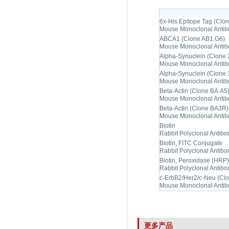
6x-His Epitope Tag (Clon
Mouse Monoclonal Antib
ABCA1 (Clone AB1.G6)
Mouse Monoclonal Antib
Alpha-Synuclein (Clone
Mouse Monoclonal Antib
Alpha-Synuclein (Clone
Mouse Monoclonal Antib
Beta-Actin (Clone BA.A5
Mouse Monoclonal Antib
Beta-Actin (Clone BA3R)
Mouse Monoclonal Antib
Biotin
Rabbit Polyclonal Antibo
Biotin, FITC Conjugate
Rabbit Polyclonal Antibo
Biotin, Peroxidase (HRP
Rabbit Polyclonal Antibo
c-ErbB2/Her2/c-Neu (Cl
Mouse Monoclonal Antib
更多产品