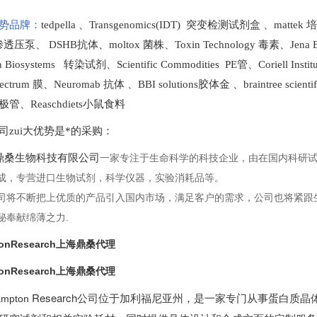
势品牌：
tedpella
、
Transgenomics(IDT) 突变检测试剂盒
、
mattek
t 渗透压泵
、
DSHB抗体
、
moltox 菌株
、
Toxin Technology
毒素、
Jena 
en Biosystems 转染试剂
、
Scientific Commodities PE管
、
Coriell In
ectrum 膜
、
Neuromab 抗体
、
BBI solutions
胶体金
、
braintree scien
极管
、
Reaschdiets小鼠食料
司zui大优势是*的采购
：
桑生物科技有限公司
一家专注于生命科学的科技企业，由在国内科研
成，专营进口生物试剂，科学仪器，实验消耗品等。
司将不断把上优质的产品引入国内市场，满足客户的需求，公司也将紧跟
秘奉献绵薄之力.
tonResearch上海鼎桑代理
tonResearch上海鼎桑代理
Research公司位于加利福尼亚州，是一家专门从事蛋白质
mpton