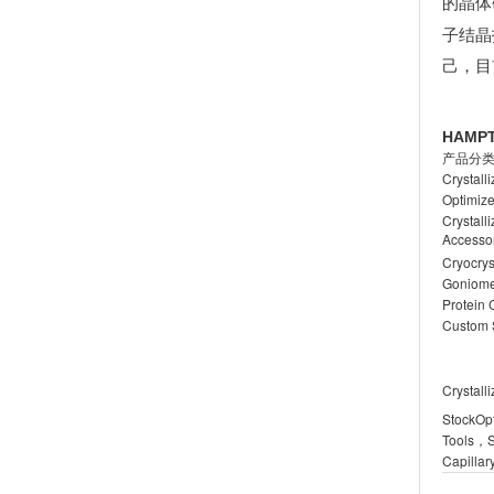
的晶体
子结晶
己，目
HAMP
产品分
Crystall
Optimiz
Crystall
Accesso
Cryocrys
Goniome
Protein 
Custom
Crystall
StockOpt
Tools，S
Capillar