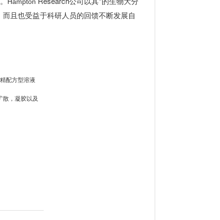
。
Research公司以其*的生物大分
Hampton
，而且也受益于科研人员的回馈不断发展自
高精配方型溶液
扩散，凝胶以及