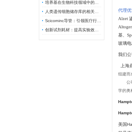
培养基在生物科技领域中的重要性和应用前景
代理优
人类遗传细胞储存库的相关知识普及
Alze
Scicominc导管：引领医疗行业的未来
Altog
创新试剂耗材：提高实验效率与结果准确性
基
、
Sp
玻璃电
我们公
上海鼎
组建而
公
学的奥
Hamp
Hamp
美国
Ha