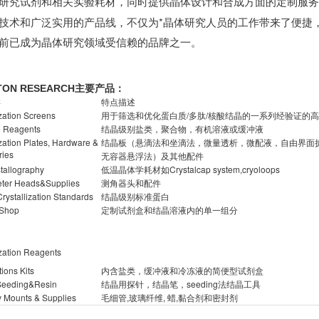
研究试剂和相关实验耗材，同时提供晶体设计和合成方面的定制服务
技术和广泛实用的产品线，不仅为*晶体研究人员的工作带来了便捷
前已成为晶体研究领域受信赖的品牌之一。
TON RESEARCH主要产品：
类
特点描述
ization Screens
用于筛选和优化蛋白质/多肽/核酸结晶的一系列经验证的
e Reagents
结晶级别盐类，聚合物，有机溶液或缓冲液
ization Plates, Hardware &
结晶板（悬滴法和坐滴法，微量透析，微配液，自由界面
ries
无容器悬浮法）及其他配件
tallography
低温晶体学耗材如Crystalcap system,cryoloops
ter Heads&Supplies
测角器头和配件
Crystallization Standards
结晶级别标准蛋白
 Shop
定制试剂盒和结晶溶液内的单一组分
ization Reagents
ions Kits
内含盐类，缓冲液和冷冻液的简便型试剂盒
eeding&Resin
结晶用探针，结晶笔，seeding法结晶工具
y Mounts & Supplies
毛细管,玻璃纤维, 蜡,黏合剂和密封剂