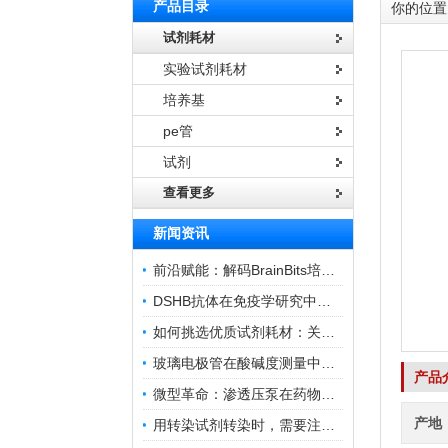
产品目录
你的位置
试剂耗材
实验试剂耗材
培养基
pe管
试剂
查看更多
新闻资讯
前沿赋能：解码BrainBits培养基的核心作用
DSHB抗体在免疫学研究中的角色与贡献
如何挑选优质试剂耗材：关键因素与实用技巧
玻璃电极管在酸碱度测量中的关键作用
产品
微型革命：渗透压泵在药物递送领域的变革
产地
用转染试剂转染时，需要注意哪些事项？