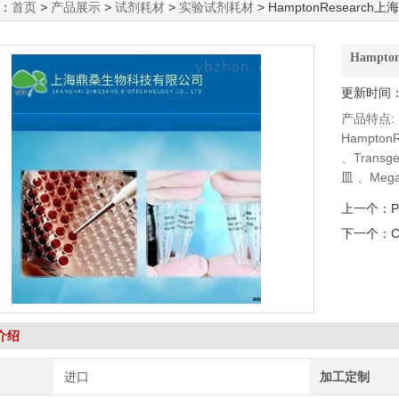
：
首页
>
产品展示
>
试剂耗材
>
实验试剂耗材
> HamptonResearch
Hampt
更新时间：2
产品特点:
Hampto
、Trans
皿 、Meg
泵、 DSHB
上一个：
P
下一个：
介绍
进口
加工定制