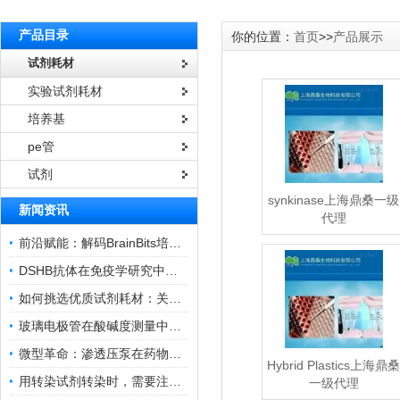
产品目录
你的位置：
首页
>>
产品展示
试剂耗材
实验试剂耗材
培养基
pe管
试剂
synkinase上海鼎桑一级
新闻资讯
代理
前沿赋能：解码BrainBits培养基的核心作用
DSHB抗体在免疫学研究中的角色与贡献
如何挑选优质试剂耗材：关键因素与实用技巧
玻璃电极管在酸碱度测量中的关键作用
微型革命：渗透压泵在药物递送领域的变革
Hybrid Plastics上海鼎
用转染试剂转染时，需要注意哪些事项？
一级代理